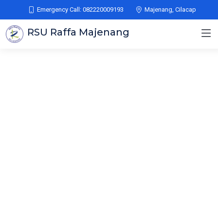
Emergency Call: 082220009193
Majenang, Cilacap
RSU Raffa Majenang