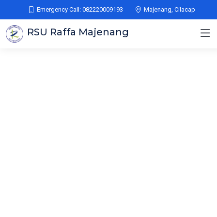
Emergency Call: 082220009193
Majenang, Cilacap
RSU Raffa Majenang